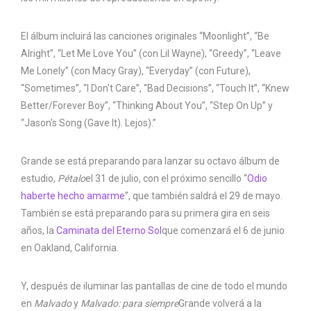
El álbum incluirá las canciones originales “Moonlight”, “Be
Alright”, “Let Me Love You” (con Lil Wayne), “Greedy”, “Leave
Me Lonely” (con Macy Gray), “Everyday” (con Future),
“Sometimes”, “I Don't Care”, “Bad Decisions”, “Touch It”, “Knew
Better/Forever Boy”, “Thinking About You”, “Step On Up” y
“Jason's Song (Gave It). Lejos).”
Grande se está preparando para lanzar su octavo álbum de
estudio,
Pétalo
el 31 de julio, con el próximo sencillo “
Odio
haberte hecho amarme
”, que también saldrá el 29 de mayo.
También se está preparando para su primera gira en seis
años, la
Caminata del Eterno Sol
que comenzará el 6 de junio
en Oakland, California.
Y, después de iluminar las pantallas de cine de todo el mundo
en
Malvado
y
Malvado: para siempre
Grande volverá a la