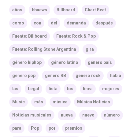
años
bbnews
Billboard
Chart Beat
como
con
del
demanda
después
Fuente: Billboard
Fuente: Rock & Pop
Fuente: Rolling Stone Argentina
gira
género hiphop
género latino
género país
género pop
género RB
género rock
habla
las
Legal
lista
los
línea
mejores
Music
más
música
Música Noticias
Noticias musicales
nueva
nuevo
número
para
Pop
por
premios