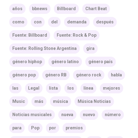
años
bbnews
Billboard
Chart Beat
como
con
del
demanda
después
Fuente: Billboard
Fuente: Rock & Pop
Fuente: Rolling Stone Argentina
gira
género hiphop
género latino
género país
género pop
género RB
género rock
habla
las
Legal
lista
los
línea
mejores
Music
más
música
Música Noticias
Noticias musicales
nueva
nuevo
número
para
Pop
por
premios