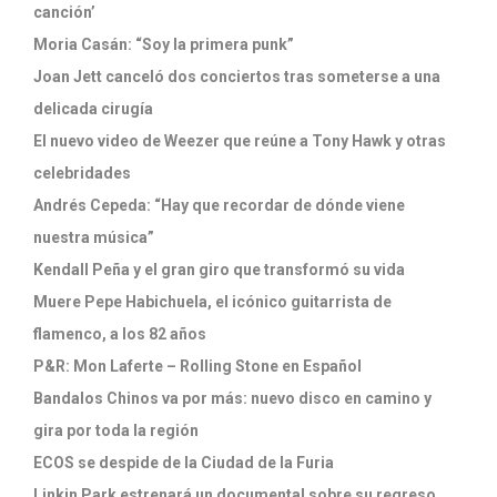
canción’
Moria Casán: “Soy la primera punk”
Joan Jett canceló dos conciertos tras someterse a una
delicada cirugía
El nuevo video de Weezer que reúne a Tony Hawk y otras
celebridades
Andrés Cepeda: “Hay que recordar de dónde viene
nuestra música”
Kendall Peña y el gran giro que transformó su vida
Muere Pepe Habichuela, el icónico guitarrista de
flamenco, a los 82 años
P&R: Mon Laferte – Rolling Stone en Español
Bandalos Chinos va por más: nuevo disco en camino y
gira por toda la región
ECOS se despide de la Ciudad de la Furia
Linkin Park estrenará un documental sobre su regreso