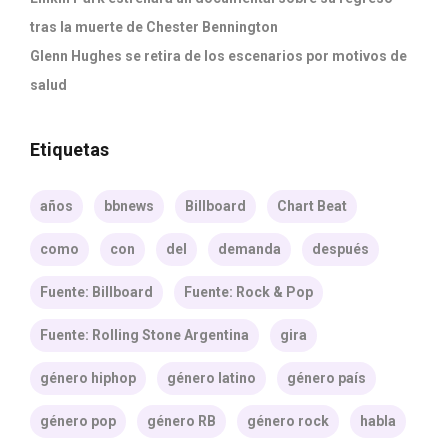
tras la muerte de Chester Bennington
Glenn Hughes se retira de los escenarios por motivos de
salud
Etiquetas
años
bbnews
Billboard
Chart Beat
como
con
del
demanda
después
Fuente: Billboard
Fuente: Rock & Pop
Fuente: Rolling Stone Argentina
gira
género hiphop
género latino
género país
género pop
género RB
género rock
habla