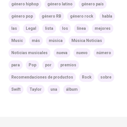
género hiphop
género latino
género país
género pop
género RB
género rock
habla
las
Legal
lista
los
línea
mejores
Music
más
música
Música Noticias
Noticias musicales
nueva
nuevo
número
para
Pop
por
premios
Recomendaciones de productos
Rock
sobre
Swift
Taylor
una
álbum