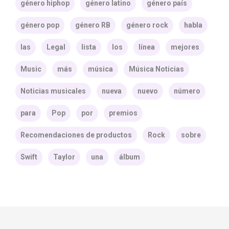
género hiphop
género latino
género país
género pop
género RB
género rock
habla
las
Legal
lista
los
línea
mejores
Music
más
música
Música Noticias
Noticias musicales
nueva
nuevo
número
para
Pop
por
premios
Recomendaciones de productos
Rock
sobre
Swift
Taylor
una
álbum