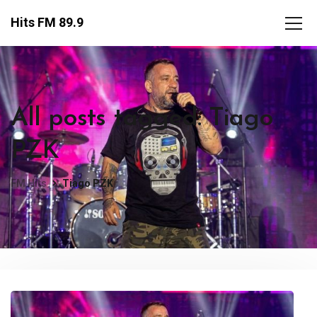
Hits FM 89.9
All posts tagged: Tiago
PZK
FM Hits
Tiago PZK