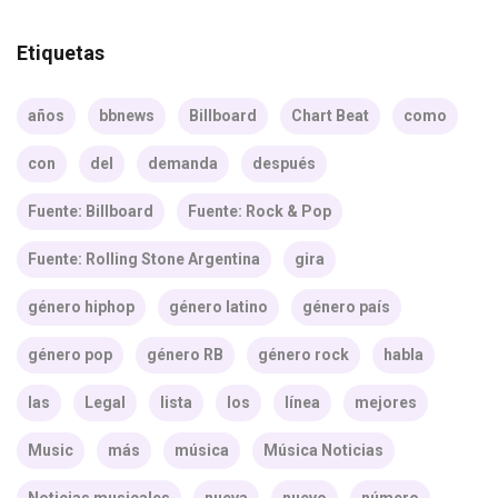
Etiquetas
años
bbnews
Billboard
Chart Beat
como
con
del
demanda
después
Fuente: Billboard
Fuente: Rock & Pop
Fuente: Rolling Stone Argentina
gira
género hiphop
género latino
género país
género pop
género RB
género rock
habla
las
Legal
lista
los
línea
mejores
Music
más
música
Música Noticias