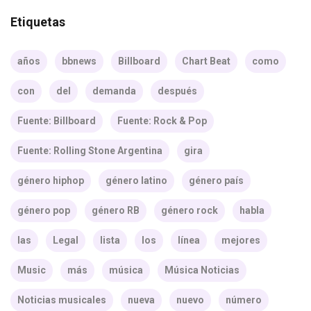
Etiquetas
años
bbnews
Billboard
Chart Beat
como
con
del
demanda
después
Fuente: Billboard
Fuente: Rock & Pop
Fuente: Rolling Stone Argentina
gira
género hiphop
género latino
género país
género pop
género RB
género rock
habla
las
Legal
lista
los
línea
mejores
Music
más
música
Música Noticias
Noticias musicales
nueva
nuevo
número