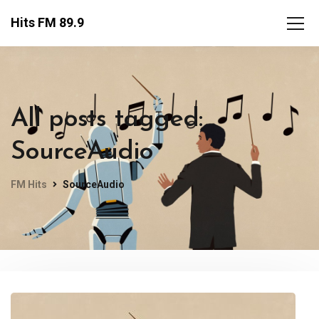
Hits FM 89.9
All posts tagged:
SourceAudio
FM Hits
SourceAudio