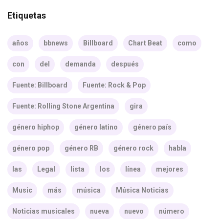
Etiquetas
años
bbnews
Billboard
Chart Beat
como
con
del
demanda
después
Fuente: Billboard
Fuente: Rock & Pop
Fuente: Rolling Stone Argentina
gira
género hiphop
género latino
género país
género pop
género RB
género rock
habla
las
Legal
lista
los
línea
mejores
Music
más
música
Música Noticias
Noticias musicales
nueva
nuevo
número