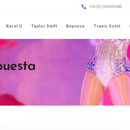
+54 (9) 2944533080
Karol G
Taylor Swift
Beyonce
Travis Scott
puesta