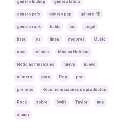
género hiphop
género latino
género país
género pop
género RB
género rock
habla
las
Legal
lista
los
línea
mejores
Music
más
música
Música Noticias
Noticias musicales
nueva
nuevo
número
para
Pop
por
premios
Recomendaciones de productos
Rock
sobre
Swift
Taylor
una
álbum