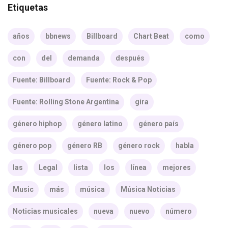
Etiquetas
años
bbnews
Billboard
Chart Beat
como
con
del
demanda
después
Fuente: Billboard
Fuente: Rock & Pop
Fuente: Rolling Stone Argentina
gira
género hiphop
género latino
género país
género pop
género RB
género rock
habla
las
Legal
lista
los
línea
mejores
Music
más
música
Música Noticias
Noticias musicales
nueva
nuevo
número