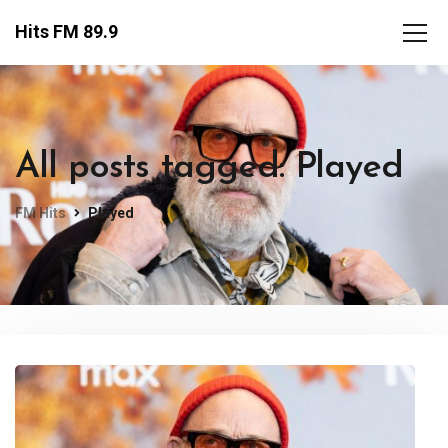
Hits FM 89.9
All posts tagged: Played
FM Hits
Played