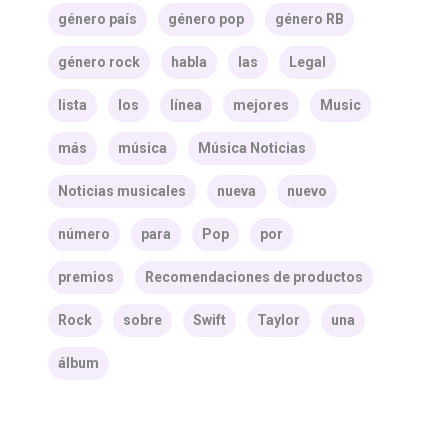
género país
género pop
género RB
género rock
habla
las
Legal
lista
los
línea
mejores
Music
más
música
Música Noticias
Noticias musicales
nueva
nuevo
número
para
Pop
por
premios
Recomendaciones de productos
Rock
sobre
Swift
Taylor
una
álbum