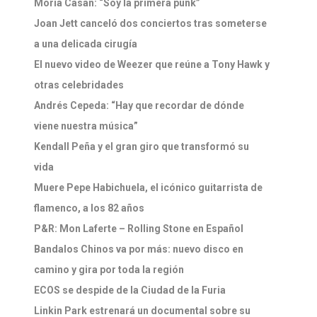
Moria Casán: “Soy la primera punk”
Joan Jett canceló dos conciertos tras someterse
a una delicada cirugía
El nuevo video de Weezer que reúne a Tony Hawk y
otras celebridades
Andrés Cepeda: “Hay que recordar de dónde
viene nuestra música”
Kendall Peña y el gran giro que transformó su
vida
Muere Pepe Habichuela, el icónico guitarrista de
flamenco, a los 82 años
P&R: Mon Laferte – Rolling Stone en Español
Bandalos Chinos va por más: nuevo disco en
camino y gira por toda la región
ECOS se despide de la Ciudad de la Furia
Linkin Park estrenará un documental sobre su