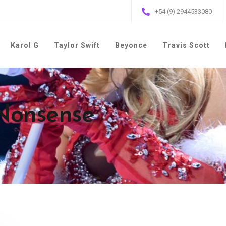
+54 (9) 2944533080
Karol G
Taylor Swift
Beyonce
Travis Scott
 Nonsense