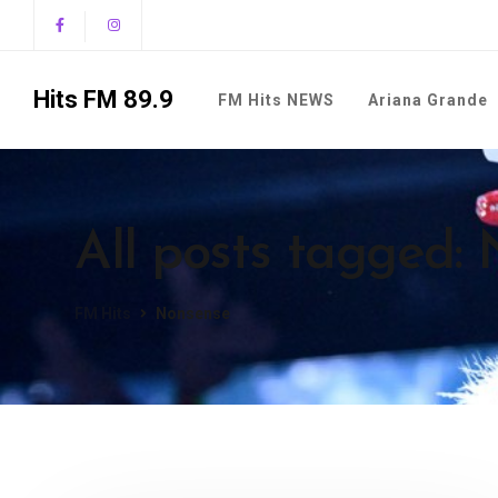
Hits FM 89.9
FM Hits NEWS
Ariana Grande
All posts tagged:
FM Hits
Nonsense