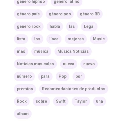
género hiphop
género latino
género país
género pop
género RB
género rock
habla
las
Legal
lista
los
línea
mejores
Music
más
música
Música Noticias
Noticias musicales
nueva
nuevo
número
para
Pop
por
premios
Recomendaciones de productos
Rock
sobre
Swift
Taylor
una
álbum