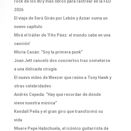
rock de los 80 y más libros para rastrear en la FED
2026
El viaje de Serú Girán por Lebón y Aznar suma un
nuevo capítulo
Mirá el tráiler de ‘Fito Páez: el mundo cabe en una
canción’
Moria Casán: “Soy la primera punk”
Joan Jett canceló dos conciertos tras someterse
a una delicada cirugía
El nuevo video de Weezer que reúne a Tony Hawk y
otras celebridades
Andrés Cepeda: “Hay que recordar de dónde
viene nuestra música”
Kendall Peña y el gran giro que transformó su
vida
Muere Pepe Habichuela, el icónico guitarrista de