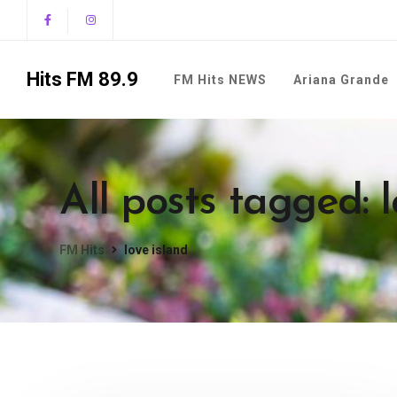
Hits FM 89.9
FM Hits NEWS
Ariana Grande
All posts tagged: l
FM Hits
love island