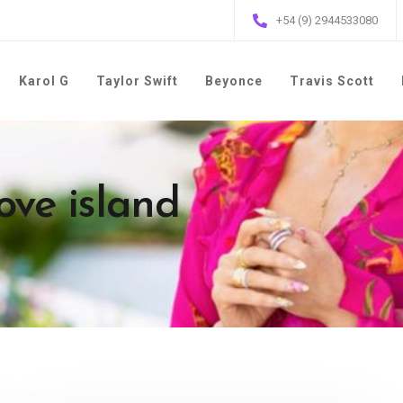
+54 (9) 2944533080
Karol G
Taylor Swift
Beyonce
Travis Scott
ove island