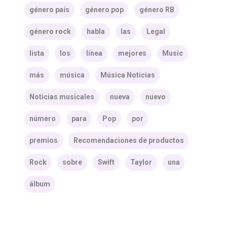
género país
género pop
género RB
género rock
habla
las
Legal
lista
los
línea
mejores
Music
más
música
Música Noticias
Noticias musicales
nueva
nuevo
número
para
Pop
por
premios
Recomendaciones de productos
Rock
sobre
Swift
Taylor
una
álbum