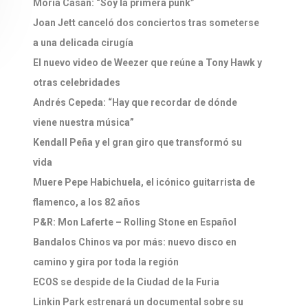
Moria Casán: “Soy la primera punk”
Joan Jett canceló dos conciertos tras someterse
a una delicada cirugía
El nuevo video de Weezer que reúne a Tony Hawk y
otras celebridades
Andrés Cepeda: “Hay que recordar de dónde
viene nuestra música”
Kendall Peña y el gran giro que transformó su
vida
Muere Pepe Habichuela, el icónico guitarrista de
flamenco, a los 82 años
P&R: Mon Laferte – Rolling Stone en Español
Bandalos Chinos va por más: nuevo disco en
camino y gira por toda la región
ECOS se despide de la Ciudad de la Furia
Linkin Park estrenará un documental sobre su