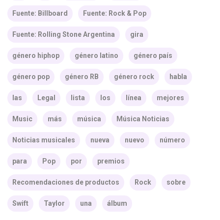
Fuente: Billboard
Fuente: Rock & Pop
Fuente: Rolling Stone Argentina
gira
género hiphop
género latino
género país
género pop
género RB
género rock
habla
las
Legal
lista
los
línea
mejores
Music
más
música
Música Noticias
Noticias musicales
nueva
nuevo
número
para
Pop
por
premios
Recomendaciones de productos
Rock
sobre
Swift
Taylor
una
álbum