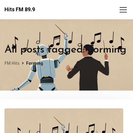
Hits FM 89.9
All posts tagged: Forming
FM Hits
Forming