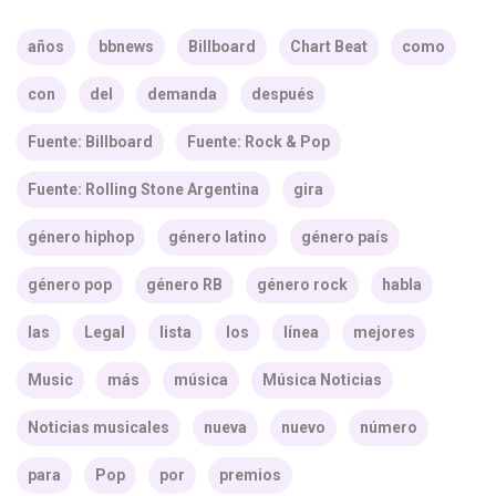
años
bbnews
Billboard
Chart Beat
como
con
del
demanda
después
Fuente: Billboard
Fuente: Rock & Pop
Fuente: Rolling Stone Argentina
gira
género hiphop
género latino
género país
género pop
género RB
género rock
habla
las
Legal
lista
los
línea
mejores
Music
más
música
Música Noticias
Noticias musicales
nueva
nuevo
número
para
Pop
por
premios