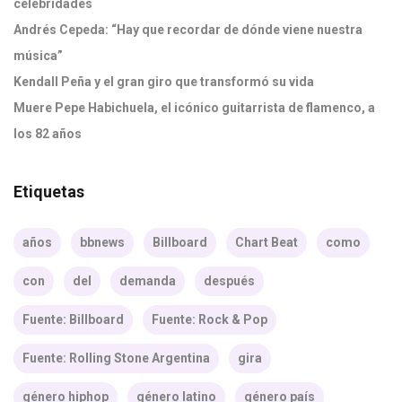
celebridades
Andrés Cepeda: “Hay que recordar de dónde viene nuestra
música”
Kendall Peña y el gran giro que transformó su vida
Muere Pepe Habichuela, el icónico guitarrista de flamenco, a
los 82 años
Etiquetas
años
bbnews
Billboard
Chart Beat
como
con
del
demanda
después
Fuente: Billboard
Fuente: Rock & Pop
Fuente: Rolling Stone Argentina
gira
género hiphop
género latino
género país