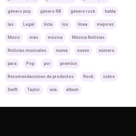
género pop
género RB
género rock
habla
las
Legal
lista
los
línea
mejores
Music
más
música
Música Noticias
Noticias musicales
nueva
nuevo
número
para
Pop
por
premios
Recomendaciones de productos
Rock
sobre
Swift
Taylor
una
álbum