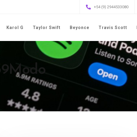
+54 (9) 2944533080
Karol G
Taylor Swift
Beyonce
Travis Scott
 39Modo