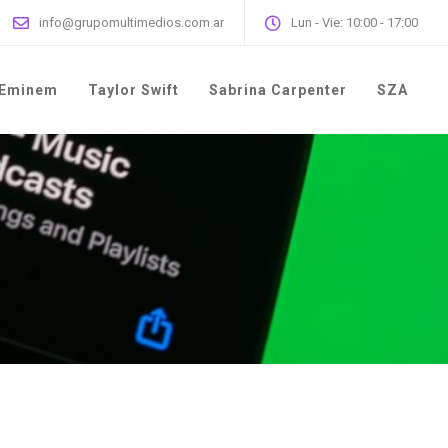
info@grupomultimedios.com.ar
Lun - Vie: 10:00 - 17:00
Eminem
Taylor Swift
Sabrina Carpenter
SZA