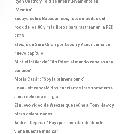
Ryan Castro y Feid se unen nuevamente en
‘Mentira’
Ensayo sobre Babasónicos, fotos inéditas del
rock de los 80 y más libros para rastrear en la FED
2026
El viaje de Serú Girán por Lebón y Aznar suma un
nuevo capítulo
Mirá el tráiler de ‘Fito Páez: el mundo cabe en una
canción’
Moria Casán: “Soy la primera punk”
Joan Jett canceló dos conciertos tras someterse
a una delicada cirugía
El nuevo video de Weezer que reúne a Tony Hawk y
otras celebridades
Andrés Cepeda: “Hay que recordar de dónde
viene nuestra música”