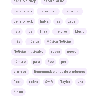
género hiphop
género latino
género país
género pop
género RB
género rock
habla
las
Legal
lista
los
línea
mejores
Music
más
música
Música Noticias
Noticias musicales
nueva
nuevo
número
para
Pop
por
premios
Recomendaciones de productos
Rock
sobre
Swift
Taylor
una
álbum