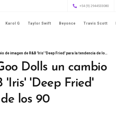
+54 (9) 2944533080
Karol G
Taylor Swift
Beyonce
Travis Scott
de imagen de R&B 'Iris' 'Deep Fried' para la tendencia de los 90
Goo Dolls un cambio
Iris' 'Deep Fried'
 de los 90