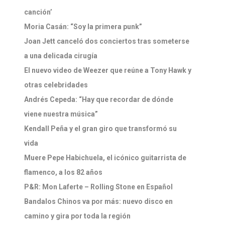
canción’
Moria Casán: “Soy la primera punk”
Joan Jett canceló dos conciertos tras someterse
a una delicada cirugía
El nuevo video de Weezer que reúne a Tony Hawk y
otras celebridades
Andrés Cepeda: “Hay que recordar de dónde
viene nuestra música”
Kendall Peña y el gran giro que transformó su
vida
Muere Pepe Habichuela, el icónico guitarrista de
flamenco, a los 82 años
P&R: Mon Laferte – Rolling Stone en Español
Bandalos Chinos va por más: nuevo disco en
camino y gira por toda la región