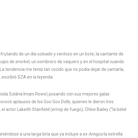
frutando de un día soleado y ventoso en un bote, la cantante de
equipo de snorkel, un sombrero de vaquero y en el hospital cuando
“La tendencia me tenía tan cocido que no podía dejar de cantarla,
, escribió SZA en la leyenda.
nacida Solána Imani Rowe) posando con sus mejores galas
ovocó aplausos de los Goo Goo Dolls, quienes le dieron tres
l actor Lakeith Stanfield (emoji de fuego), Chloe Bailey (“la bebé
niéndose a una larga lista que ya incluye a ex
Amigos
la estrella