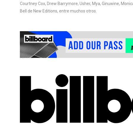
Courtney Cox, Drew Barrymore, Usher, Mya, Ginuwine, Monica, 
Bell de New Editions, entre muchos otros.