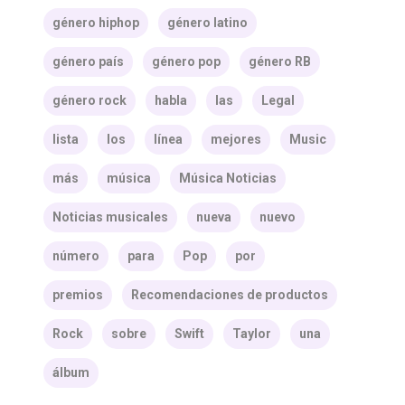
género hiphop
género latino
género país
género pop
género RB
género rock
habla
las
Legal
lista
los
línea
mejores
Music
más
música
Música Noticias
Noticias musicales
nueva
nuevo
número
para
Pop
por
premios
Recomendaciones de productos
Rock
sobre
Swift
Taylor
una
álbum