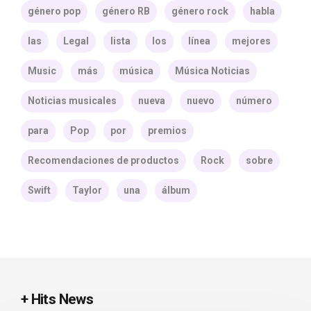
género pop
género RB
género rock
habla
las
Legal
lista
los
línea
mejores
Music
más
música
Música Noticias
Noticias musicales
nueva
nuevo
número
para
Pop
por
premios
Recomendaciones de productos
Rock
sobre
Swift
Taylor
una
álbum
+ Hits News