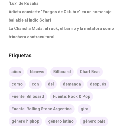
‘Lux’ de Rosalía
Adicta convierte “Fuegos de Oktubre” en un homenaje
bailable al Indio Solari
La Chancha Muda: el rock, el barrio y la metáfora como
trinchera contracultural
Etiquetas
años
bbnews
Billboard
Chart Beat
como
con
del
demanda
después
Fuente: Billboard
Fuente: Rock & Pop
Fuente: Rolling Stone Argentina
gira
género hiphop
género latino
género país