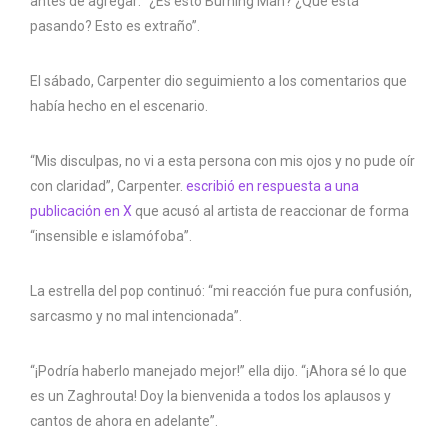
antes de agregar: “¿Es esto Burning Man? ¿Qué está
pasando? Esto es extraño”.
El sábado, Carpenter dio seguimiento a los comentarios que
había hecho en el escenario.
“Mis disculpas, no vi a esta persona con mis ojos y no pude oír
con claridad”, Carpenter.
escribió en respuesta a una
publicación en X
que acusó al artista de reaccionar de forma
“insensible e islamófoba”.
La estrella del pop continuó: “mi reacción fue pura confusión,
sarcasmo y no mal intencionada”.
“¡Podría haberlo manejado mejor!” ella dijo. “¡Ahora sé lo que
es un Zaghrouta! Doy la bienvenida a todos los aplausos y
cantos de ahora en adelante”.