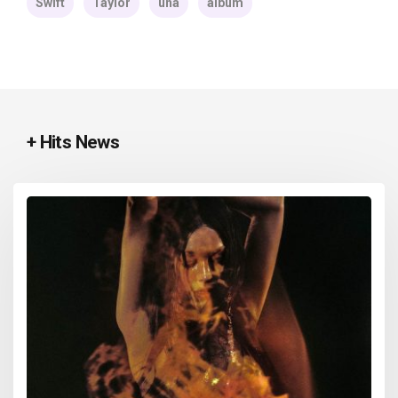
Swift
Taylor
una
álbum
+ Hits News