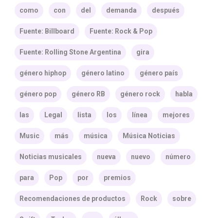
como
con
del
demanda
después
Fuente: Billboard
Fuente: Rock & Pop
Fuente: Rolling Stone Argentina
gira
género hiphop
género latino
género país
género pop
género RB
género rock
habla
las
Legal
lista
los
línea
mejores
Music
más
música
Música Noticias
Noticias musicales
nueva
nuevo
número
para
Pop
por
premios
Recomendaciones de productos
Rock
sobre