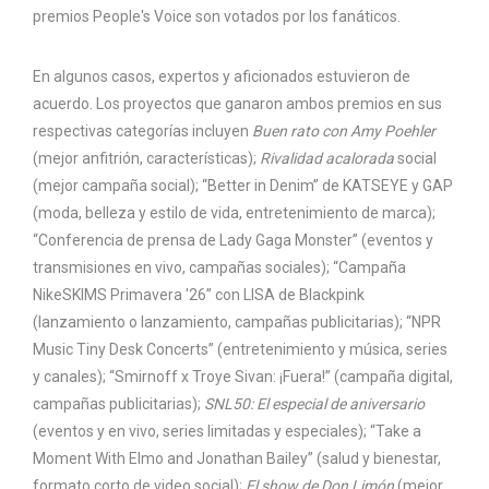
premios People's Voice son votados por los fanáticos.
En algunos casos, expertos y aficionados estuvieron de
acuerdo. Los proyectos que ganaron ambos premios en sus
respectivas categorías incluyen
Buen rato con Amy Poehler
(mejor anfitrión, características);
Rivalidad acalorada
social
(mejor campaña social); “Better in Denim” de KATSEYE y GAP
(moda, belleza y estilo de vida, entretenimiento de marca);
“Conferencia de prensa de Lady Gaga Monster” (eventos y
transmisiones en vivo, campañas sociales); “Campaña
NikeSKIMS Primavera '26” con LISA de Blackpink
(lanzamiento o lanzamiento, campañas publicitarias); “NPR
Music Tiny Desk Concerts” (entretenimiento y música, series
y canales); “Smirnoff x Troye Sivan: ¡Fuera!” (campaña digital,
campañas publicitarias);
SNL50: El especial de aniversario
(eventos y en vivo, series limitadas y especiales); “Take a
Moment With Elmo and Jonathan Bailey” (salud y bienestar,
formato corto de video social);
El show de Don Limón
(mejor