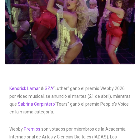
Kendrick Lamar
&
SZA
“Luther” ganó el premio Webby 2026
por video musical, se anunció el martes (21 de abril), mientras
que
Sabrina Carpintero
“Tears” ganó el premio People's Voice
en la misma categoría.
Webby
Premios
son votados por miembros de la Academia
Internacional de Artes y Ciencias Digitales (IADAS). Los