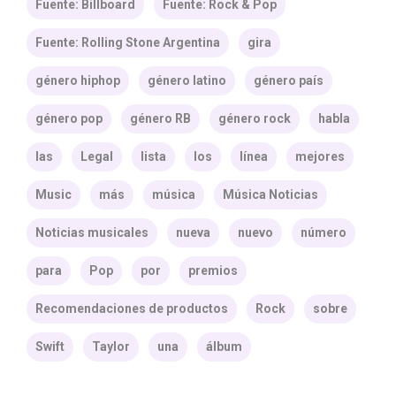
Fuente: Billboard
Fuente: Rock & Pop
Fuente: Rolling Stone Argentina
gira
género hiphop
género latino
género país
género pop
género RB
género rock
habla
las
Legal
lista
los
línea
mejores
Music
más
música
Música Noticias
Noticias musicales
nueva
nuevo
número
para
Pop
por
premios
Recomendaciones de productos
Rock
sobre
Swift
Taylor
una
álbum