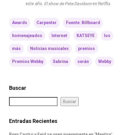
este año.
El show de Pete Davidson
en Netflix.
Awards
Carpenter
Fuente: Billboard
homenajeados
Internet
KATSEYE
los
más
Noticias musicales
premios
Premios Webby
Sabrina
serán
Webby
Buscar
Buscar
Entradas Recientes
Ryan Castro y Feid se unen nuevamente en ‘Mentira’