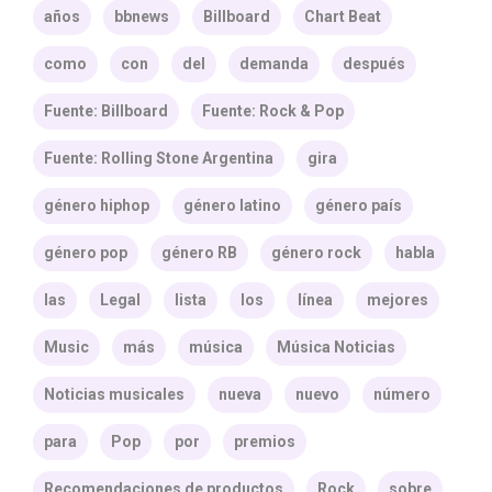
años
bbnews
Billboard
Chart Beat
como
con
del
demanda
después
Fuente: Billboard
Fuente: Rock & Pop
Fuente: Rolling Stone Argentina
gira
género hiphop
género latino
género país
género pop
género RB
género rock
habla
las
Legal
lista
los
línea
mejores
Music
más
música
Música Noticias
Noticias musicales
nueva
nuevo
número
para
Pop
por
premios
Recomendaciones de productos
Rock
sobre