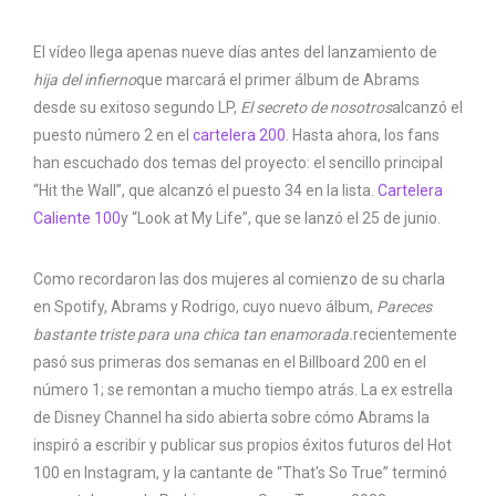
El vídeo llega apenas nueve días antes del lanzamiento de
hija del infierno
que marcará el primer álbum de Abrams
desde su exitoso segundo LP,
El secreto de nosotros
alcanzó el
puesto número 2 en el
cartelera 200
. Hasta ahora, los fans
han escuchado dos temas del proyecto: el sencillo principal
“Hit the Wall”, que alcanzó el puesto 34 en la lista.
Cartelera
Caliente 100
y “Look at My Life”, que se lanzó el 25 de junio.
Como recordaron las dos mujeres al comienzo de su charla
en Spotify, Abrams y Rodrigo, cuyo nuevo álbum,
Pareces
bastante triste para una chica tan enamorada.
recientemente
pasó sus primeras dos semanas en el Billboard 200 en el
número 1; se remontan a mucho tiempo atrás. La ex estrella
de Disney Channel ha sido abierta sobre cómo Abrams la
inspiró a escribir y publicar sus propios éxitos futuros del Hot
100 en Instagram, y la cantante de “That's So True” terminó