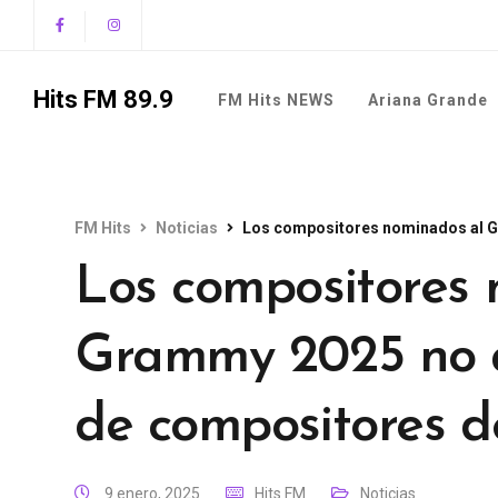
Hits FM 89.9
FM Hits NEWS
Ariana Grande
FM Hits
Noticias
Los compositores nominados al Gra
Los compositores 
Grammy 2025 no as
de compositores d
9 enero, 2025
Hits FM
Noticias