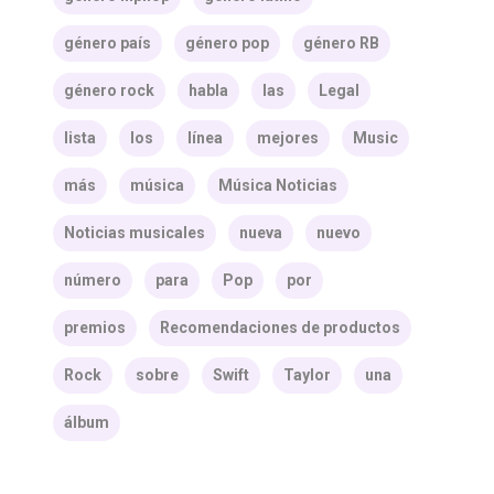
género país
género pop
género RB
género rock
habla
las
Legal
lista
los
línea
mejores
Music
más
música
Música Noticias
Noticias musicales
nueva
nuevo
número
para
Pop
por
premios
Recomendaciones de productos
Rock
sobre
Swift
Taylor
una
álbum