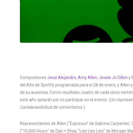
Compositores
Jessi Alejandro
,
Amy Allen
,
Jessie Jo Dillon
y
del Año de Spotify programada para el 28 de enero, y Allen y 
de su ausencia. Como resultado, cuatro de cada cinco nomi
este año optarán por no participar en el evento. (Un represen
Cartelera
solicitud de comentarios.)
Representantes de Allen (“Espresso” de Sabrina Carpenter, “
(“10,000 Hours” de Dan + Shay, “Lies Lies Lies” de Morgan W