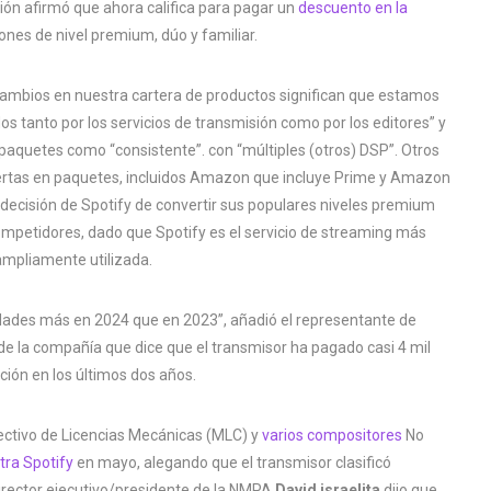
isión afirmó que ahora califica para pagar un
descuento en la
nes de nivel premium, dúo y familiar.
cambios en nuestra cartera de productos significan que estamos
 tanto por los servicios de transmisión como por los editores” y
o paquetes como “consistente”. con “múltiples (otros) DSP”. Otros
rtas en paquetes, incluidos Amazon que incluye Prime y Amazon
 decisión de Spotify de convertir sus populares niveles premium
mpetidores, dado que Spotify es el servicio de streaming más
ampliamente utilizada.
iedades más en 2024 que en 2023”, añadió el representante de
e la compañía que dice que el transmisor ha pagado casi 4 mil
ción en los últimos dos años.
lectivo de Licencias Mecánicas (MLC) y
varios compositores
No
ra Spotify
en mayo, alegando que el transmisor clasificó
irector ejecutivo/presidente de la NMPA
David israelita
dijo que