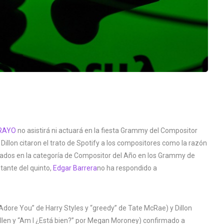
RAYO
no asistirá ni actuará en la fiesta Grammy del Compositor
Dillon citaron el trato de Spotify a los compositores como la razón
nados en la categoría de Compositor del Año en los Grammy de
tante del quinto,
Edgar Barrera
no ha respondido a
Adore You” de Harry Styles y “greedy” de Tate McRae) y Dillon
allen y “Am I ¿Está bien?” por Megan Moroney) confirmado a