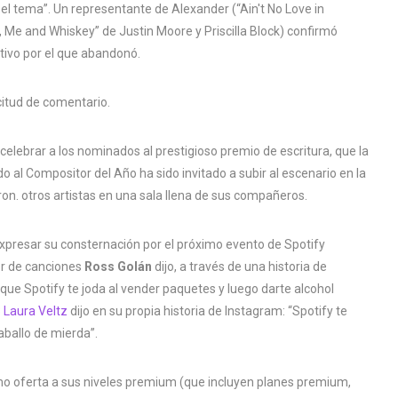
 el tema”. Un representante de Alexander (“Ain't No Love in
Me and Whiskey” de Justin Moore y Priscilla Block) confirmó
otivo por el que abandonó.
citud de comentario.
elebrar a los nominados al prestigioso premio de escritura, que la
al Compositor del Año ha sido invitado a subir al escenario en la
eron. otros artistas en una sala llena de sus compañeros.
expresar su consternación por el próximo evento de Spotify
or de canciones
Ross Golán
dijo, a través de una historia de
 que Spotify te joda al vender paquetes y luego darte alcohol
3
Laura Veltz
dijo en su propia historia de Instagram: “Spotify te
aballo de mierda”.
omo oferta a sus niveles premium (que incluyen planes premium,