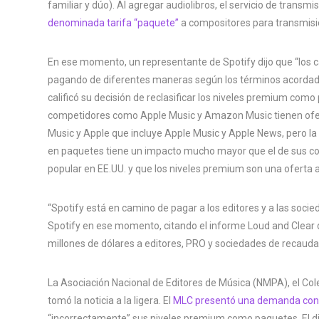
familiar y dúo). Al agregar audiolibros, el servicio de transm
denominada tarifa “paquete”
a compositores para transmisio
En ese momento, un representante de Spotify dijo que “los 
pagando de diferentes maneras según los términos acordados
calificó su decisión de reclasificar los niveles premium com
competidores como Apple Music y Amazon Music tienen ofe
Music y Apple que incluye Apple Music y Apple News, pero la
en paquetes tiene un impacto mucho mayor que el de sus co
popular en EE.UU. y que los niveles premium son una oferta 
“Spotify está en camino de pagar a los editores y a las soc
Spotify en ese momento, citando el informe Loud and Clear d
millones de dólares a editores, PRO y sociedades de recauda
La Asociación Nacional de Editores de Música (NMPA), el Co
tomó la noticia a la ligera. El
MLC presentó una demanda cont
“incorrectamente” sus niveles premium como paquetes. El d