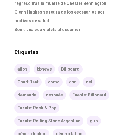
regreso tras la muerte de Chester Bennington
Glenn Hughes se retira de los escenarios por
motivos de salud
Sour: una oda violeta al desamor
Etiquetas
años
bbnews
Billboard
Chart Beat
como
con
del
demanda
después
Fuente: Billboard
Fuente: Rock & Pop
Fuente: Rolling Stone Argentina
gira
género hiphop
género latino