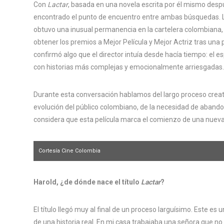
Con
Lactar
, basada en una novela escrita por él mismo des
encontrado el punto de encuentro entre ambas búsquedas. La
obtuvo una inusual permanencia en la cartelera colombiana,
obtener los premios a Mejor Película y Mejor Actriz tras una 
confirmó algo que el director intuía desde hacía tiempo: el
con historias más complejas y emocionalmente arriesgadas.
Durante esta conversación hablamos del largo proceso creat
evolución del público colombiano, de la necesidad de abandon
considera que esta película marca el comienzo de una nueva
Cortesía Cine Colombia
Harold, ¿de dónde nace el título
Lactar
?
El título llegó muy al final de un proceso larguísimo. Este es 
de una historia real. En mi casa trabajaba una señora que no 