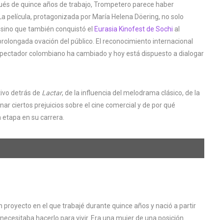
pués de quince años de trabajo, Trompetero parece haber
 película, protagonizada por María Helena Döering, no solo
 sino que también conquistó el
Eurasia Kinofest de Sochi
al
prolongada ovación del público. El reconocimiento internacional
 espectador colombiano ha cambiado y hoy está dispuesto a dialogar
ivo detrás de
Lactar
, de la influencia del melodrama clásico, de la
ar ciertos prejuicios sobre el cine comercial y de por qué
 etapa en su carrera.
un proyecto en el que trabajé durante quince años y nació a partir
necesitaba hacerlo para vivir. Era una mujer de una posición