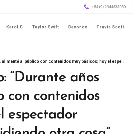
+54 (9) 2944533080
Karol G
Taylor Swift
Beyonce
Travis Scott
lico con contenidos muy básicos; hoy el espectador colombiano está pidiendo otra cosa”
: “Durante años
o con contenidos
el espectador
idiendo otra cosa”