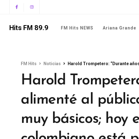
Hits FM 89.9
FM Hits NEWS
Ariana Grande
FM Hits
Noticias
Harold Trompetero: “Durante años alimenté al púb
Harold Trompetero
alimenté al públic
muy básicos; hoy 
colombiano está p