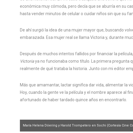
económica muy cómoda, pero decía que se aburría en su casa,
hasta vender minutos de celular o cuidar niños sin que su fami
De ahí surgió la idea de una mujer mayor que, buscando volv
embarazada. Esa mujer real se llama Victoria y, durante muc
Después de muchos intentos fallidos por financiar la película
Victoria
ya no funcionaba como título. La primera pregunta q
realmente de qué trataba la historia. Junto con mi editor 
Más que amamantar, lactar significa dar vida, alimentar la v
Hoy, cuando la gente ve la película y el nombre aparece al fi
afortunado de haber tardado quince años en encontrarlo.
María Helena Döering y Harold Trompetero en Sochi (Cortesía Cine 