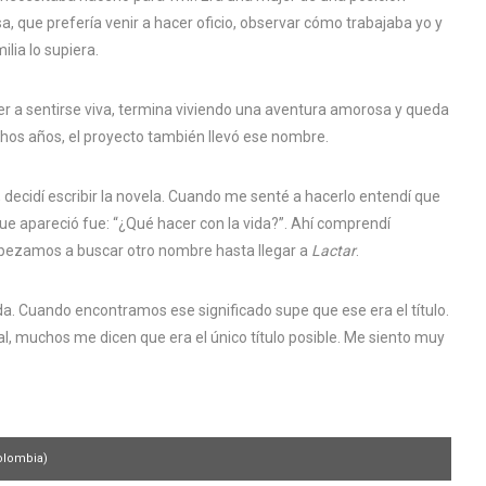
 que prefería venir a hacer oficio, observar cómo trabajaba yo y
lia lo supiera.
er a sentirse viva, termina viviendo una aventura amorosa y queda
hos años, el proyecto también llevó ese nombre.
, decidí escribir la novela. Cuando me senté a hacerlo entendí que
ue apareció fue: “¿Qué hacer con la vida?”. Ahí comprendí
empezamos a buscar otro nombre hasta llegar a
Lactar
.
ida. Cuando encontramos ese significado supe que ese era el título.
nal, muchos me dicen que era el único título posible. Me siento muy
Colombia)