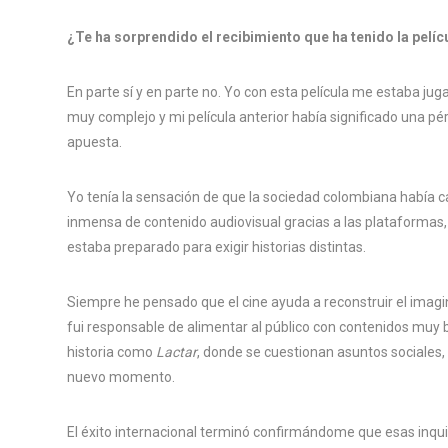
¿Te ha sorprendido el recibimiento que ha tenido la pel
En parte sí y en parte no. Yo con esta película me estaba ju
muy complejo y mi película anterior había significado una p
apuesta.
Yo tenía la sensación de que la sociedad colombiana habí
inmensa de contenido audiovisual gracias a las plataformas, 
estaba preparado para exigir historias distintas.
Siempre he pensado que el cine ayuda a reconstruir el imag
fui responsable de alimentar al público con contenidos muy 
historia como
Lactar
, donde se cuestionan asuntos sociales, 
nuevo momento.
El éxito internacional terminó confirmándome que esas inqu