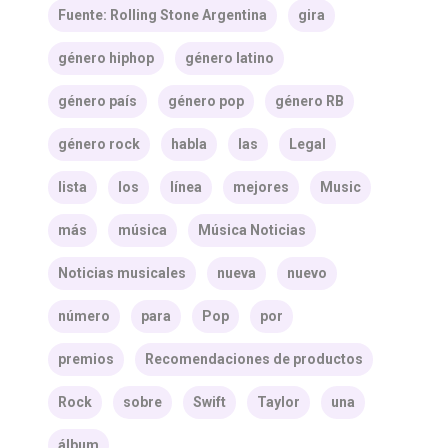
Fuente: Rolling Stone Argentina
gira
género hiphop
género latino
género país
género pop
género RB
género rock
habla
las
Legal
lista
los
línea
mejores
Music
más
música
Música Noticias
Noticias musicales
nueva
nuevo
número
para
Pop
por
premios
Recomendaciones de productos
Rock
sobre
Swift
Taylor
una
álbum