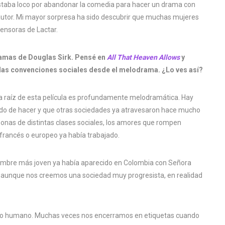
staba loco por abandonar la comedia para hacer un drama con
autor. Mi mayor sorpresa ha sido descubrir que muchas mujeres
ensoras de Lactar.
ramas de Douglas Sirk. Pensé en
All That Heaven Allows
y
 las convenciones sociales desde el melodrama. ¿Lo ves así?
 La raíz de esta película es profundamente melodramática. Hay
do de hacer y que otras sociedades ya atravesaron hace mucho
rsonas de distintas clases sociales, los amores que rompen
francés o europeo ya había trabajado.
ombre más joven ya había aparecido en Colombia con Señora
 aunque nos creemos una sociedad muy progresista, en realidad
ero humano. Muchas veces nos encerramos en etiquetas cuando