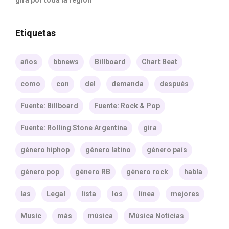
gira por toda la región
Etiquetas
años
bbnews
Billboard
Chart Beat
como
con
del
demanda
después
Fuente: Billboard
Fuente: Rock & Pop
Fuente: Rolling Stone Argentina
gira
género hiphop
género latino
género país
género pop
género RB
género rock
habla
las
Legal
lista
los
línea
mejores
Music
más
música
Música Noticias