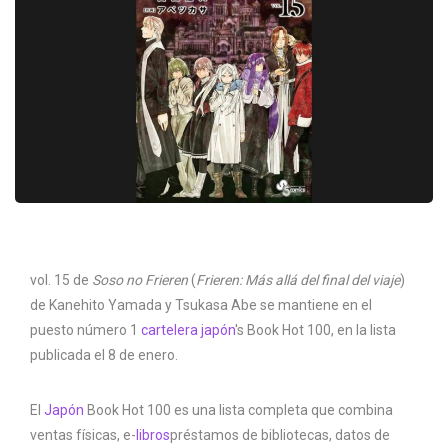
vol. 15 de
Soso no Frieren
(
Frieren: Más allá del final del viaje
)
de Kanehito Yamada y Tsukasa Abe se mantiene en el
puesto número 1
cartelera japón
's Book Hot 100, en la lista
publicada el 8 de enero.
El
Japón
Book Hot 100 es una lista completa que combina
ventas físicas, e-
libros
préstamos de bibliotecas, datos de