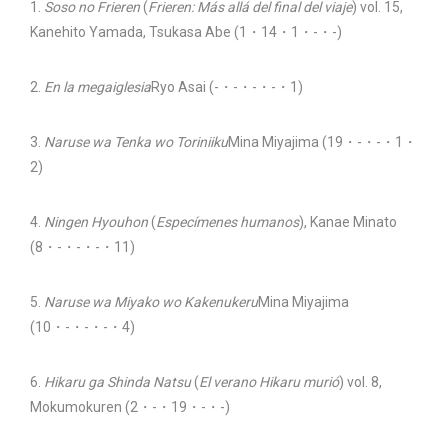
1.
Soso no Frieren
(
Frieren: Más allá del final del viaje
) vol. 15,
Kanehito Yamada, Tsukasa Abe (1・14・1・-・-)
2.
En la megaiglesia
Ryo Asai (-・-・-・-・1)
3.
Naruse wa Tenka wo Toriniiku
Mina Miyajima (19・-・-・1・
2)
4.
Ningen Hyouhon
(
Especímenes humanos
), Kanae Minato
(8・-・-・-・11)
5.
Naruse wa Miyako wo Kakenukeru
Mina Miyajima
(10・-・-・-・4)
6.
Hikaru ga Shinda Natsu
(
El verano Hikaru murió
) vol. 8,
Mokumokuren (2・-・19・-・-)