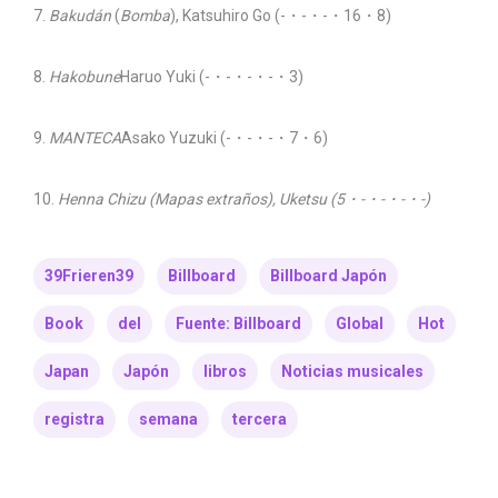
7.
Bakudán
(
Bomba
), Katsuhiro Go (-・-・-・16・8)
8.
Hakobune
Haruo Yuki (-・-・-・-・3)
9.
MANTECA
Asako Yuzuki (-・-・-・7・6)
10.
Henna Chizu (Mapas extraños), Uketsu (5・-・-・-・-)
39Frieren39
Billboard
Billboard Japón
Book
del
Fuente: Billboard
Global
Hot
Japan
Japón
libros
Noticias musicales
registra
semana
tercera