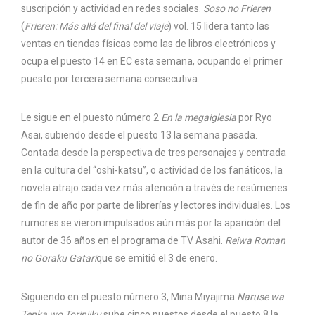
suscripción y actividad en redes sociales.
Soso no Frieren
(
Frieren: Más allá del final del viaje
) vol. 15 lidera tanto las
ventas en tiendas físicas como las de libros electrónicos y
ocupa el puesto 14 en EC esta semana, ocupando el primer
puesto por tercera semana consecutiva.
Le sigue en el puesto número 2
En la megaiglesia
por Ryo
Asai, subiendo desde el puesto 13 la semana pasada.
Contada desde la perspectiva de tres personajes y centrada
en la cultura del “oshi-katsu”, o actividad de los fanáticos, la
novela atrajo cada vez más atención a través de resúmenes
de fin de año por parte de librerías y lectores individuales. Los
rumores se vieron impulsados ​​aún más por la aparición del
autor de 36 años en el programa de TV Asahi.
Reiwa Roman
no Goraku Gatari
que se emitió el 3 de enero.
Siguiendo en el puesto número 3, Mina Miyajima
Naruse wa
Tenka wo Toriniiku
sube cinco puestos desde el puesto 8 la