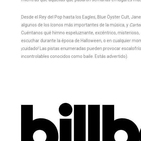
Desde el Rey del Pop hasta los Eagles, Blue Öyster Cult, Ja
algunos de los íconos más importantes de la música, y
Carte
Cuéntanos qué himno espeluznante, excéntrico, misterioso,
escuchar durante la época de Halloween, o en cualquier mom
¡cuidado! Las pistas enumeradas pueden provocar escalofrío
incontrolables conocidos como baile. Estás advertido).