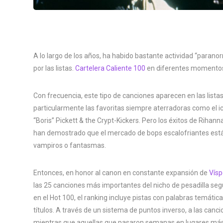
A lo largo de los años, ha habido bastante actividad “parano
por las listas.
Cartelera Caliente 100
en diferentes momentos
Con frecuencia, este tipo de canciones aparecen en las lis
particularmente las favoritas siempre aterradoras como el i
“Boris” Pickett & the Crypt-Kickers. Pero los éxitos de Rihan
han demostrado que el mercado de bops escalofriantes está 
vampiros o fantasmas.
Entonces, en honor al canon en constante expansión de
Vísp
las 25 canciones más importantes del nicho de pesadilla s
en el Hot 100, el ranking incluye pistas con palabras temátic
títulos. A través de un sistema de puntos inverso, a las can
mientras que aquellas que pasaron semanas en lugares má