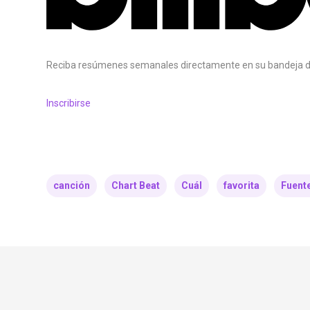
Reciba resúmenes semanales directamente en su bandeja d
Inscribirse
canción
Chart Beat
Cuál
favorita
Fuente