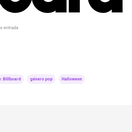
e entrada
: Billboard
género pop
Halloween