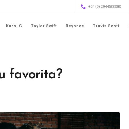
+54 (9) 2944533080
Karol G
Taylor Swift
Beyonce
Travis Scott
u favorita?