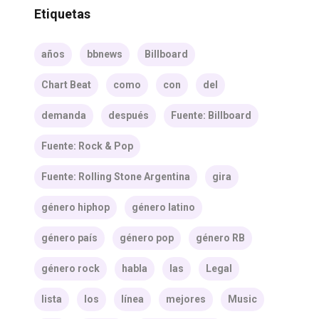
Etiquetas
años
bbnews
Billboard
Chart Beat
como
con
del
demanda
después
Fuente: Billboard
Fuente: Rock & Pop
Fuente: Rolling Stone Argentina
gira
género hiphop
género latino
género país
género pop
género RB
género rock
habla
las
Legal
lista
los
línea
mejores
Music