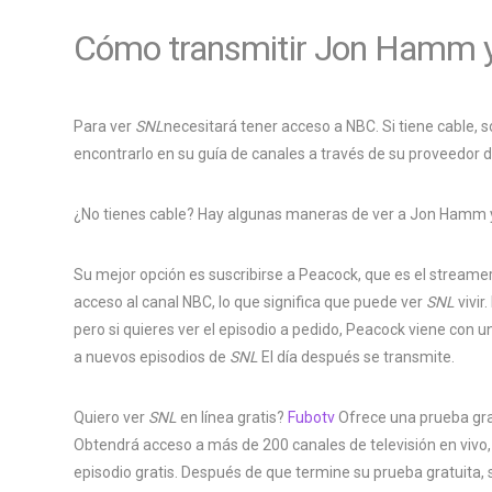
Cómo transmitir Jon Hamm y
Para ver
SNL
necesitará tener acceso a NBC. Si tiene cable, 
encontrarlo en su guía de canales a través de su proveedor d
¿No tienes cable? Hay algunas maneras de ver a Jon Hamm y
Su mejor opción es suscribirse a Peacock, que es el streamer 
acceso al canal NBC, lo que significa que puede ver
SNL
vivi
pero si quieres ver el episodio a pedido, Peacock viene con u
a nuevos episodios de
SNL
El día después se transmite.
Quiero ver
SNL
en línea gratis?
Fubotv
Ofrece una prueba grat
Obtendrá acceso a más de 200 canales de televisión en vivo
episodio gratis. Después de que termine su prueba gratuita, se