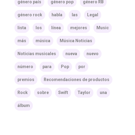
género país
género pop
género RB
género rock
habla
las
Legal
lista
los
línea
mejores
Music
más
música
Música Noticias
Noticias musicales
nueva
nuevo
número
para
Pop
por
premios
Recomendaciones de productos
Rock
sobre
Swift
Taylor
una
álbum