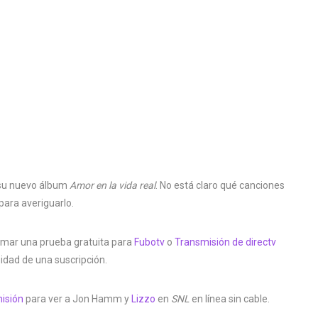
e su nuevo álbum
Amor en la vida real
. No está claro qué canciones
para averiguarlo.
tomar una prueba gratuita para
Fubotv
o
Transmisión de directv
sidad de una suscripción.
misión
para ver a Jon Hamm y
Lizzo
en
SNL
en línea sin cable.