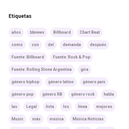
Etiquetas
años
bbnews
Billboard
Chart Beat
como
con
del
demanda
después
Fuente: Billboard
Fuente: Rock & Pop
Fuente: Rolling Stone Argentina
gira
género hiphop
género latino
género país
género pop
género RB
género rock
habla
las
Legal
lista
los
línea
mejores
Music
más
música
Música Noticias