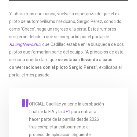
escudería.
@F1
Y, ahora más que nunca, vuelve la esperanza de que el ex-
piloto de automovilismo mexicano, Sergio Pérez, conocido
como ‘Checo’, haga un regreso a la pista. Estos rumores
surgieron debido a que se compartió por el portal de
RacingNews365
, que Cadillac estaba en la búsqueda de dos
pilotos que formarían parte del equipo. “A principios de esta
semana quedó claro que
se estaban llevando a cabo
conversaciones con el piloto Sergio Pérez
”, explicaba el
portal el mes pasado.
OFICIAL: Cadillac ya tiene la aprobación
final de la FIA y la
#F1
para entrar a
hacer parte de la parrilla desde 2026
tras completar exitosamente el
proceso de aplicación. Siguiente