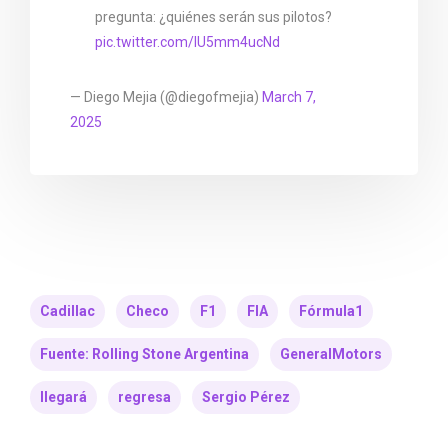
pregunta: ¿quiénes serán sus pilotos?
pic.twitter.com/lU5mm4ucNd
— Diego Mejia (@diegofmejia)
March 7,
2025
Cadillac
Checo
F1
FIA
Fórmula1
Fuente: Rolling Stone Argentina
GeneralMotors
llegará
regresa
Sergio Pérez