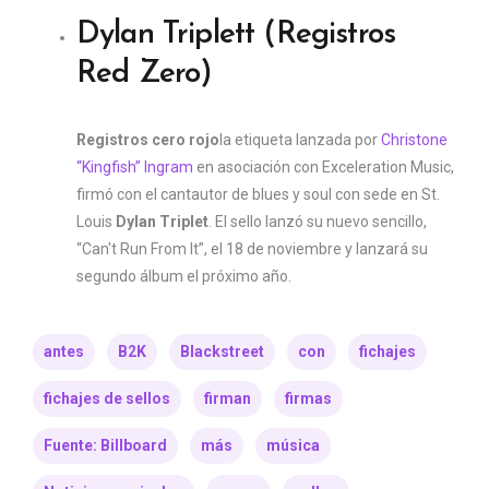
Dylan Triplett (Registros
Red Zero)
Registros cero rojo
la etiqueta lanzada por
Christone
“Kingfish” Ingram
en asociación con Exceleration Music,
firmó con el cantautor de blues y soul con sede en St.
Louis
Dylan Triplet
. El sello lanzó su nuevo sencillo,
“Can't Run From It”, el 18 de noviembre y lanzará su
segundo álbum el próximo año.
antes
B2K
Blackstreet
con
fichajes
fichajes de sellos
firman
firmas
Fuente: Billboard
más
música