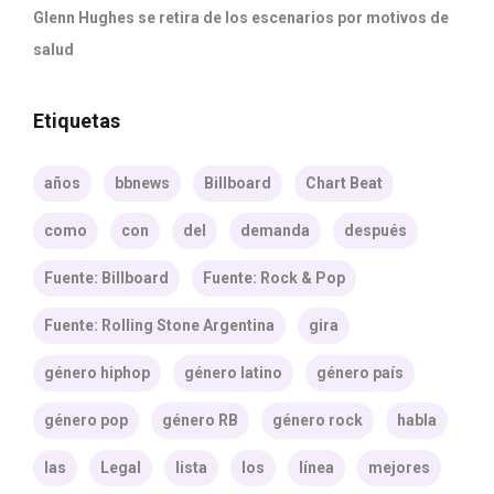
Glenn Hughes se retira de los escenarios por motivos de
salud
Etiquetas
años
bbnews
Billboard
Chart Beat
como
con
del
demanda
después
Fuente: Billboard
Fuente: Rock & Pop
Fuente: Rolling Stone Argentina
gira
género hiphop
género latino
género país
género pop
género RB
género rock
habla
las
Legal
lista
los
línea
mejores