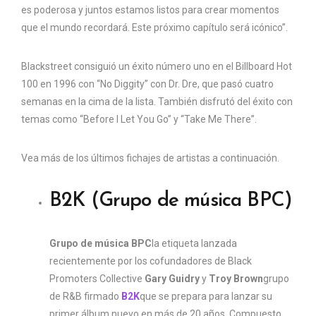
es poderosa y juntos estamos listos para crear momentos
que el mundo recordará. Este próximo capítulo será icónico”.
Blackstreet consiguió un éxito número uno en el Billboard Hot
100 en 1996 con “No Diggity” con Dr. Dre, que pasó cuatro
semanas en la cima de la lista. También disfrutó del éxito con
temas como “Before I Let You Go” y “Take Me There”.
Vea más de los últimos fichajes de artistas a continuación.
B2K (Grupo de música BPC)
Grupo de música BPC
la etiqueta lanzada
recientemente por los cofundadores de Black
Promoters Collective
Gary Guidry
y
Troy Brown
grupo
de R&B firmado
B2K
que se prepara para lanzar su
primer álbum nuevo en más de 20 años. Compuesto