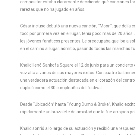
compositor estaba claramente decidiendo qué canciones tocar
rarezas que no ha jugado en años.
César incluso debutó una nueva canción, “Moon”, que dolía c
tocó por primera vez en el lugar, tenía poco más de 20 años. A
los jóvenes fanáticos presentes. Le preocupaba que iba a sol
en el camino al lugar, admitió, pasando todas las manchas 
Khalid llenó Sankofa Square el 12 de junio para un concierto
voz alta a varios de sus mayores éxitos. Con cuatro bailarine
una verdadera actuación destacada en el corazón del centr
duplicó como el 30 cumpleaños del festival.
Desde “Ubicación” hasta “Young Dumb & Broke”, Khalid excitó 
rápidamente un brazalete de amistad que le fue arrojado por
Khalid sonrió a lo largo de su actuación y recibió una respues