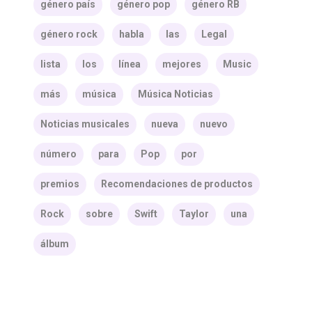
género país
género pop
género RB
género rock
habla
las
Legal
lista
los
línea
mejores
Music
más
música
Música Noticias
Noticias musicales
nueva
nuevo
número
para
Pop
por
premios
Recomendaciones de productos
Rock
sobre
Swift
Taylor
una
álbum