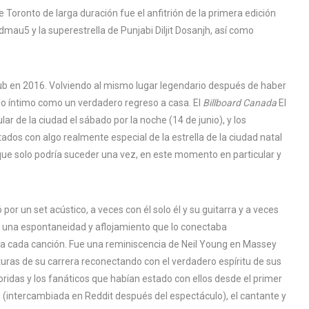
e Toronto de larga duración fue el anfitrión de la primera edición
dmau5 y la superestrella de Punjabi Diljit Dosanjh, así como
lub en 2016. Volviendo al mismo lugar legendario después de haber
lo íntimo como un verdadero regreso a casa. El
Billboard Canada
El
 de la ciudad el sábado por la noche (14 de junio), y los
dos con algo realmente especial de la estrella de la ciudad natal
que solo podría suceder una vez, en este momento en particular y
por un set acústico, a veces con él solo él y su guitarra y a veces
 una espontaneidad y aflojamiento que lo conectaba
ra cada canción. Fue una reminiscencia de Neil Young en Massey
turas de su carrera reconectando con el verdadero espíritu de sus
ridas y los fanáticos que habían estado con ellos desde el primer
s (intercambiada en Reddit después del espectáculo), el cantante y