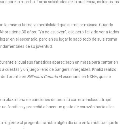
 sobre la marcha. Tomó solicitudes de la audiencia, incluidas las
on la misma tierna vulnerabilidad que su mejor música. Cuando
hora tiene 30 años: “Ya no es joven”, dijo pero feliz de ver a todos
lozar en el escenario, pero en su lugar lo sacó todo de su sistema
fundamentales de su juventud.
 durante el cual sus fanáticos aparecieron en masa para cantar en
s a cuestas y un juego lleno de bangers innegables, Khalid realizó
o de Toronto en
Billboard Canada
El escenario en NXNE, que se
la plaza llena de canciones de toda su carrera. Incluso atrapó
 un fanático y procedió a hacer un gesto de corazón hacia ellos.
ta rugiente al preguntar si hubo algún día uno en la multitud que lo