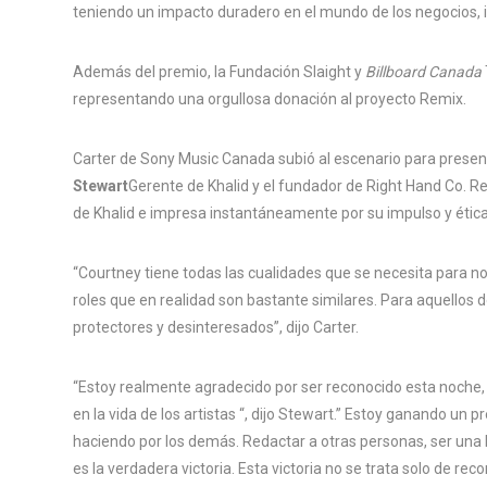
teniendo un impacto duradero en el mundo de los negocios,
Además del premio, la Fundación Slaight y
Billboard Canada
representando una orgullosa donación al proyecto Remix.
Carter de Sony Music Canada subió al escenario para present
Stewart
Gerente de Khalid y el fundador de Right Hand Co. R
de Khalid e impresa instantáneamente por su impulso y ética
“Courtney tiene todas las cualidades que se necesita para no
roles que en realidad son bastante similares. Para aquellos
protectores y desinteresados”, dijo Carter.
“Estoy realmente agradecido por ser reconocido esta noche,
en la vida de los artistas “, dijo Stewart.” Estoy ganando un 
haciendo por los demás. Redactar a otras personas, ser una 
es la verdadera victoria. Esta victoria no se trata solo de r