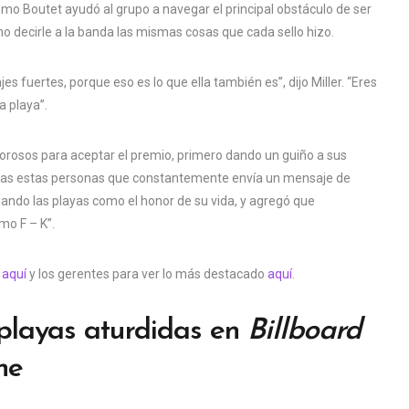
ómo Boutet ayudó al grupo a navegar el principal obstáculo de ser
o decirle a la banda las mismas cosas que cada sello hizo.
s fuertes, porque eso es lo que ella también es”, dijo Miller. “Eres
 playa”.
lorosos para aceptar el premio, primero dando un guiño a sus
todas estas personas que constantemente envía un mensaje de
ejando las playas como el honor de su vida, y agregó que
mo F – K”.
s
aquí
y los gerentes para ver lo más destacado
aquí
.
 playas aturdidas en
Billboard
ne