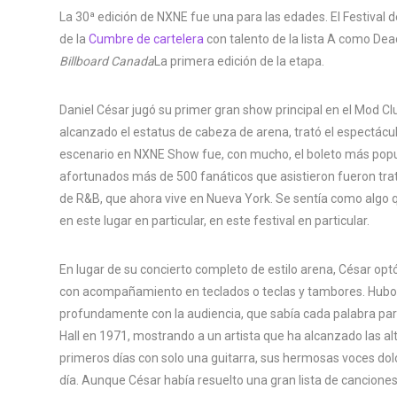
La 30ª edición de NXNE fue una para las edades. El Festival d
de la
Cumbre de cartelera
con talento de la lista A como Dea
Billboard Canada
La primera edición de la etapa.
Daniel César jugó su primer gran show principal en el Mod C
alcanzado el estatus de cabeza de arena, trató el espectácu
escenario en NXNE Show fue, con mucho, el boleto más popular
afortunados más de 500 fanáticos que asistieron fueron trata
de R&B, que ahora vive en Nueva York. Se sentía como algo 
en este lugar en particular, en este festival en particular.
En lugar de su concierto completo de estilo arena, César optó 
con acompañamiento en teclados o teclas y tambores. Hubo
profundamente con la audiencia, que sabía cada palabra pa
Hall en 1971, mostrando a un artista que ha alcanzado las al
primeros días con solo una guitarra, sus hermosas voces dolo
día. Aunque César había resuelto una gran lista de cancione