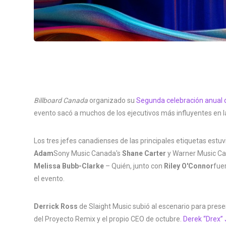
Billboard Canada
organizado su
Segunda celebración anual 
evento sacó a muchos de los ejecutivos más influyentes en 
Los tres jefes canadienses de las principales etiquetas estu
Adam
Sony Music Canada's
Shane Carter
y Warner Music C
Melissa Bubb-Clarke
– Quién, junto con
Riley O'Connor
fue
el evento.
Derrick Ross
de Slaight Music subió al escenario para pres
del Proyecto Remix y el propio CEO de octubre.
Derek “Drex”