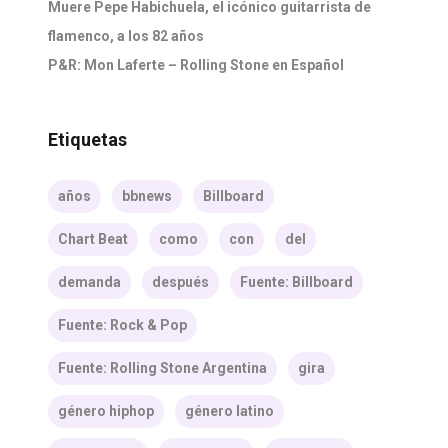
Muere Pepe Habichuela, el icónico guitarrista de
flamenco, a los 82 años
P&R: Mon Laferte – Rolling Stone en Español
Etiquetas
años
bbnews
Billboard
Chart Beat
como
con
del
demanda
después
Fuente: Billboard
Fuente: Rock & Pop
Fuente: Rolling Stone Argentina
gira
género hiphop
género latino