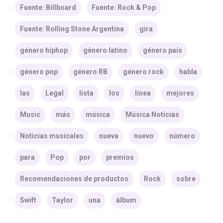
Fuente: Billboard
Fuente: Rock & Pop
Fuente: Rolling Stone Argentina
gira
género hiphop
género latino
género país
género pop
género RB
género rock
habla
las
Legal
lista
los
línea
mejores
Music
más
música
Música Noticias
Noticias musicales
nueva
nuevo
número
para
Pop
por
premios
Recomendaciones de productos
Rock
sobre
Swift
Taylor
una
álbum