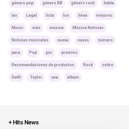
género pop
género RB
género rock
habla
las
Legal
lista
los
línea
mejores
Music
más
música
Música Noticias
Noticias musicales
nueva
nuevo
número
para
Pop
por
premios
Recomendaciones de productos
Rock
sobre
Swift
Taylor
una
álbum
+ Hits News