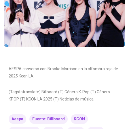
AESPA conversó con Brooke Morrison en la alfombra roja de
2025 Kcon LA.
(Tagstotranslate) Billboard (T) Género K-Pop (T) Género
KPOP (T) KCON LA 2025 (T) Noticias de música
Aespa
Fuente: Billboard
KCON