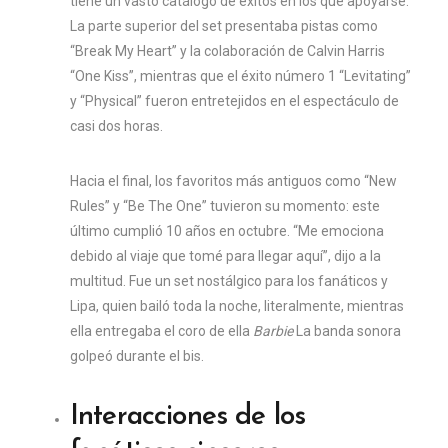
tiene un vasto catálogo de éxitos en los que apoyarse.
La parte superior del set presentaba pistas como
“Break My Heart” y la colaboración de Calvin Harris
“One Kiss”, mientras que el éxito número 1 “Levitating”
y “Physical” fueron entretejidos en el espectáculo de
casi dos horas.
Hacia el final, los favoritos más antiguos como “New
Rules” y “Be The One” tuvieron su momento: este
último cumplió 10 años en octubre. “Me emociona
debido al viaje que tomé para llegar aquí”, dijo a la
multitud. Fue un set nostálgico para los fanáticos y
Lipa, quien bailó toda la noche, literalmente, mientras
ella entregaba el coro de ella
Barbie
La banda sonora
golpeó durante el bis.
Interacciones de los