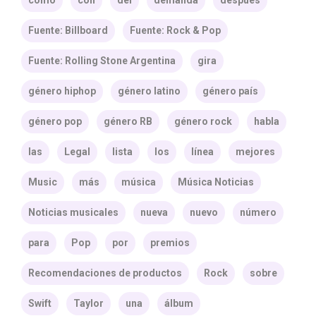
como
con
del
demanda
después
Fuente: Billboard
Fuente: Rock & Pop
Fuente: Rolling Stone Argentina
gira
género hiphop
género latino
género país
género pop
género RB
género rock
habla
las
Legal
lista
los
línea
mejores
Music
más
música
Música Noticias
Noticias musicales
nueva
nuevo
número
para
Pop
por
premios
Recomendaciones de productos
Rock
sobre
Swift
Taylor
una
álbum