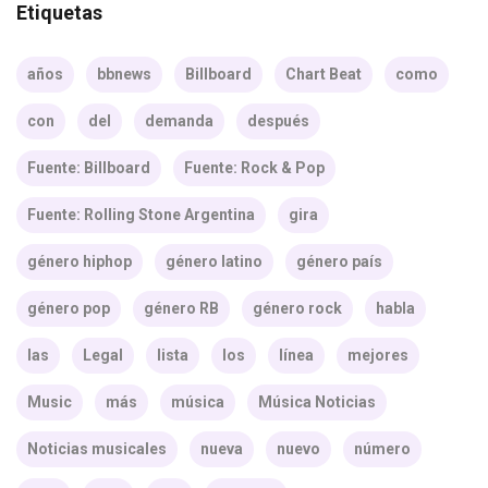
Etiquetas
años
bbnews
Billboard
Chart Beat
como
con
del
demanda
después
Fuente: Billboard
Fuente: Rock & Pop
Fuente: Rolling Stone Argentina
gira
género hiphop
género latino
género país
género pop
género RB
género rock
habla
las
Legal
lista
los
línea
mejores
Music
más
música
Música Noticias
Noticias musicales
nueva
nuevo
número