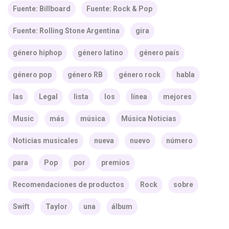
Fuente: Billboard
Fuente: Rock & Pop
Fuente: Rolling Stone Argentina
gira
género hiphop
género latino
género país
género pop
género RB
género rock
habla
las
Legal
lista
los
línea
mejores
Music
más
música
Música Noticias
Noticias musicales
nueva
nuevo
número
para
Pop
por
premios
Recomendaciones de productos
Rock
sobre
Swift
Taylor
una
álbum