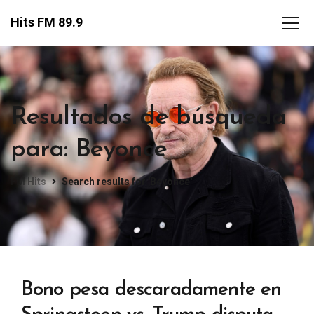
Hits FM 89.9
Resultados de búsqueda
para: Beyonce
FM Hits
Search results for 'Beyonce'
Bono pesa descaradamente en