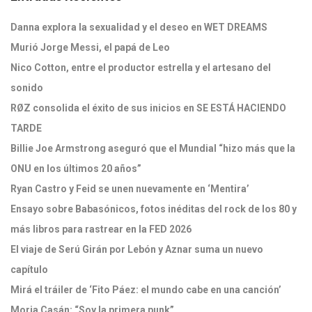
Danna explora la sexualidad y el deseo en WET DREAMS
Murió Jorge Messi, el papá de Leo
Nico Cotton, entre el productor estrella y el artesano del
sonido
RØZ consolida el éxito de sus inicios en SE ESTÁ HACIENDO
TARDE
Billie Joe Armstrong aseguró que el Mundial “hizo más que la
ONU en los últimos 20 años”
Ryan Castro y Feid se unen nuevamente en ‘Mentira’
Ensayo sobre Babasónicos, fotos inéditas del rock de los 80 y
más libros para rastrear en la FED 2026
El viaje de Serú Girán por Lebón y Aznar suma un nuevo
capítulo
Mirá el tráiler de ‘Fito Páez: el mundo cabe en una canción’
Moria Casán: “Soy la primera punk”