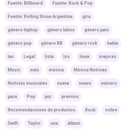
Fuente: Billboard
Fuente: Rock & Pop
Fuente: Rolling Stone Argentina
gira
género hiphop
género latino
género país
género pop
género RB
género rock
habla
las
Legal
lista
los
línea
mejores
Music
más
música
Música Noticias
Noticias musicales
nueva
nuevo
número
para
Pop
por
premios
Recomendaciones de productos
Rock
sobre
Swift
Taylor
una
álbum