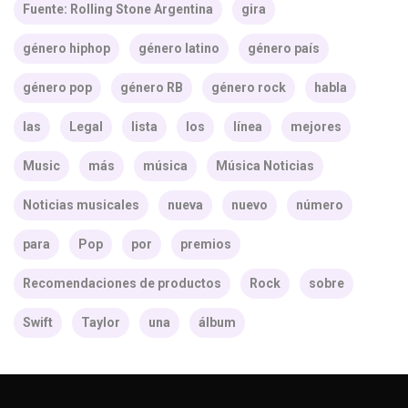
Fuente: Rolling Stone Argentina
gira
género hiphop
género latino
género país
género pop
género RB
género rock
habla
las
Legal
lista
los
línea
mejores
Music
más
música
Música Noticias
Noticias musicales
nueva
nuevo
número
para
Pop
por
premios
Recomendaciones de productos
Rock
sobre
Swift
Taylor
una
álbum