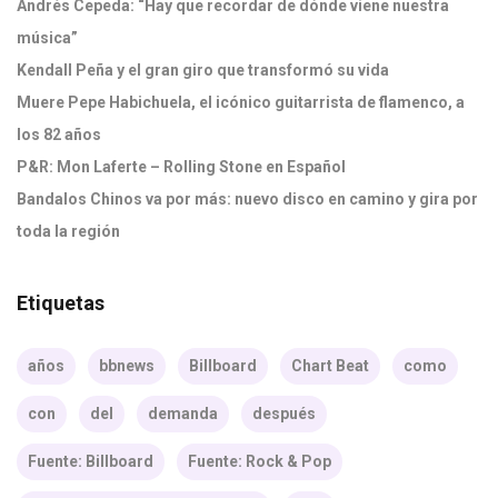
Andrés Cepeda: “Hay que recordar de dónde viene nuestra
música”
Kendall Peña y el gran giro que transformó su vida
Muere Pepe Habichuela, el icónico guitarrista de flamenco, a
los 82 años
P&R: Mon Laferte – Rolling Stone en Español
Bandalos Chinos va por más: nuevo disco en camino y gira por
toda la región
Etiquetas
años
bbnews
Billboard
Chart Beat
como
con
del
demanda
después
Fuente: Billboard
Fuente: Rock & Pop