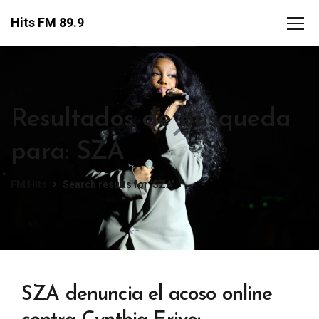
Hits FM 89.9
Resultados de búsqueda
para: SZA
FM Hits
Search results for 'SZA'
SZA denuncia el acoso online