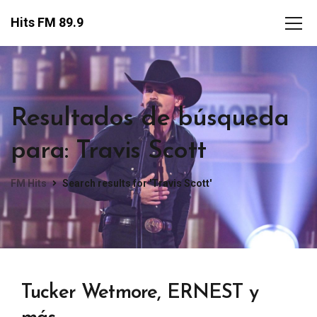
Hits FM 89.9
Resultados de búsqueda
para: Travis Scott
FM Hits
Search results for 'Travis Scott'
Tucker Wetmore, ERNEST y