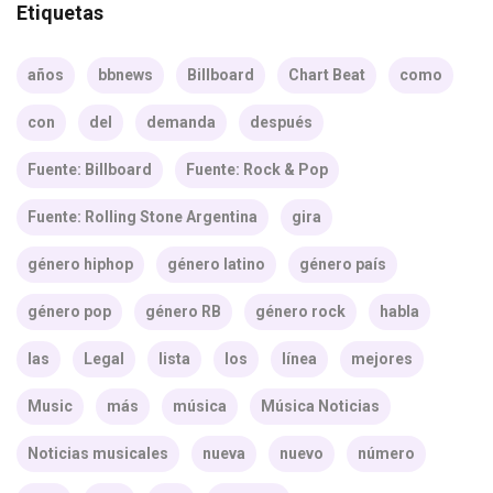
Etiquetas
años
bbnews
Billboard
Chart Beat
como
con
del
demanda
después
Fuente: Billboard
Fuente: Rock & Pop
Fuente: Rolling Stone Argentina
gira
género hiphop
género latino
género país
género pop
género RB
género rock
habla
las
Legal
lista
los
línea
mejores
Music
más
música
Música Noticias
Noticias musicales
nueva
nuevo
número