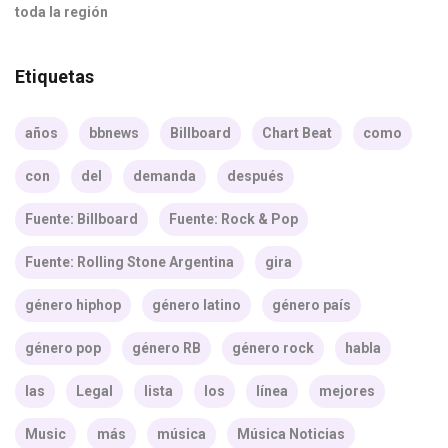
toda la región
Etiquetas
años
bbnews
Billboard
Chart Beat
como
con
del
demanda
después
Fuente: Billboard
Fuente: Rock & Pop
Fuente: Rolling Stone Argentina
gira
género hiphop
género latino
género país
género pop
género RB
género rock
habla
las
Legal
lista
los
línea
mejores
Music
más
música
Música Noticias